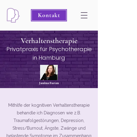
Kontakt
Verhaltenstherapie
Privatpraxis für Psychotherap
ie
in Hamburg
Janina Baran
Mithilfe der kognitiven Verhaltenstherapie
behandle ich Diagnosen wie z.B.
Traumafolgestörungen, Depression,
Stress/Burnout, Ängste, Zwänge und
belastende Symptome im Zusammenhang