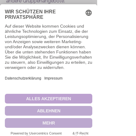
andere Gruppenangebote.
Neuigkeiten
Freie Therapieplätze
für
Privatpatient:innen
Derzeit kann ich wieder
Therapieplätze für
Privatpatient:innen und
Selbstzahler:innen anbieten.
Eine geringe Anzahl an Patient:innen
in Kostenerstattung kann ich
voraussichtlich ab Frühjahr 2026
aufnehmen.